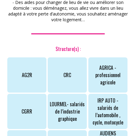
- Des aides pour changer de lieu de vie ou améliorer son
domicile : vous déménagez, vous allez vivre dans un lieu
adapté à votre perte d’autonomie, vous souhaitez aménager
votre logement…
ACCÈS PARTICULIERS
Structure(s) :
AIDE AUX AIDANTS
AGRICA -
ASSOCIATIONS
AG2R
CRC
professionnel
agricole
ROMPRE LA SOLITUDE
IRP AUTO -
LOURMEL- salariés
salariés de
CGRR
de l’industrie
l’automobile ,
graphique
cycle, motocycle
AUDIENS