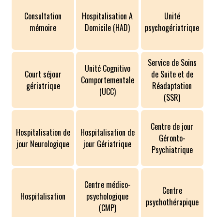
Consultation
Hospitalisation A
Unité
mémoire
Domicile (HAD)
psychogériatrique
Service de Soins
Unité Cognitivo
Court séjour
de Suite et de
Comportementale
gériatrique
Réadaptation
(UCC)
(SSR)
ACCÈS PARTICULIERS
Centre de jour
Hospitalisation de
Hospitalisation de
Géronto-
AIDE AUX AIDANTS
jour Neurologique
jour Gériatrique
Psychiatrique
ASSOCIATIONS
Centre médico-
Centre
Hospitalisation
psychologique
ROMPRE LA SOLITUDE
psychothérapique
(CMP)