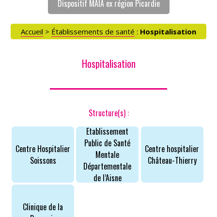
Dispositif MAIA ex région Picardie
Accueil
>
Établissements de santé
:
Hospitalisation
ACCÈS PARTICULIERS
Hospitalisation
AIDE AUX AIDANTS
ASSOCIATIONS
Structure(s) :
ROMPRE LA SOLITUDE
Etablissement
Public de Santé
Centre Hospitalier
Centre hospitalier
Mentale
Soissons
Château-Thierry
Départementale
de l’Aisne
Clinique de la