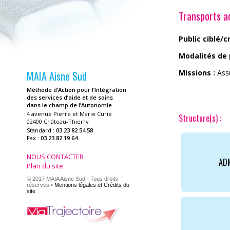
Transports 
Public ciblé/cr
Modalités de 
Missions :
Assu
MAIA Aisne Sud
Méthode d’Action pour l’Intégration
des services d’aide et de soins
dans le champ de l’Autonomie
4 avenue Pierre et Marie Curie
Structure(s) :
02400 Château-Thierry
Standard :
03 23 82 54 58
Fax :
03 23 82 19 64
NOUS CONTACTER
ADM
Plan du site
© 2017 MAIA Aisne Sud - Tous droits
réservés •
Mentions légales et Crédits du
site