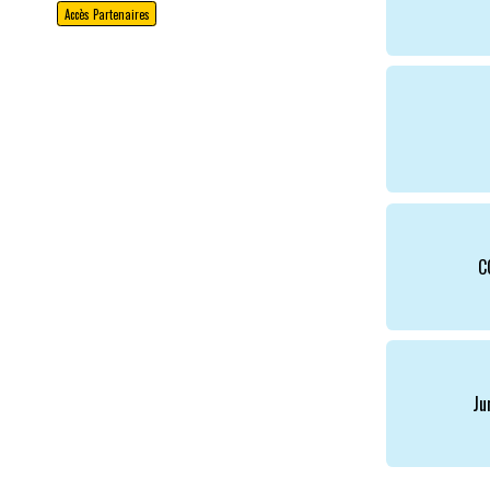
Accès Partenaires
C
Ju