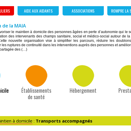
ULIERS
AIDE AUX AIDANTS
ASSOCIATIONS
ROMPRE LA 
 de la MAIA
favoriser le maintien à domicile des personnes âgées en perte d’autonomie qui le 
ulation des intervenants des champs sanitaire, social et médico-social autour de l
ette nouvelle organisation vise à simplifier les parcours, réduire les doublon
r les ruptures de continuité dans les interventions auprès des personnes et améliorer 
 partagée des (…)
icile
Établissements
Hébergement
Presta
de santé
intien à domicile
:
Transports accompagnés