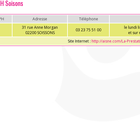
H Soisons
PH
Adresse
Téléphone
31 rue Anne Morgan
le lundi 
03 23 75 51 00
02200 SOISSONS
et sur
Site Internet :
http://aisne.com/La-Prestati
ACCÈS PARTICULIERS
AIDE AUX AIDANTS
ASSOCIATIONS