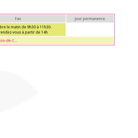
Fax
Jour permanence
libre le matin de 9h30 à 11h30.
 rendez-vous à partir de 14h
on-de-C...