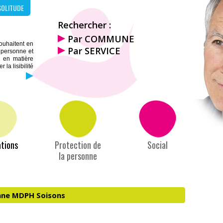
SOLITUDE
Rechercher :
Par COMMUNE
souhaitent en
Par SERVICE
a personne et
s en matière
la lisibilité
tions
Protection de
Social
la personne
nne MDPH Soisons