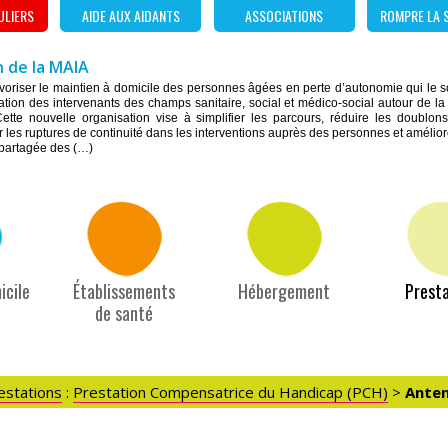
ULIERS
AIDE AUX AIDANTS
ASSOCIATIONS
ROMPRE LA 
 de la MAIA
favoriser le maintien à domicile des personnes âgées en perte d’autonomie qui le 
ulation des intervenants des champs sanitaire, social et médico-social autour de l
ette nouvelle organisation vise à simplifier les parcours, réduire les doublon
r les ruptures de continuité dans les interventions auprès des personnes et améliorer 
 partagée des (…)
icile
Établissements
Hébergement
Presta
de santé
estations
:
Prestation Compensatrice du Handicap (PCH)
>
Ante