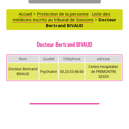
ACCÈS PARTICULIERS
Accueil
>
Protection de la personne
:
Liste des
médecins inscrits au tribunal de Soissons
>
Docteur
AIDE AUX AIDANTS
Bertrand BIVAUD
ASSOCIATIONS
Docteur Bertrand BIVAUD
Nom
Qualité
Téléphone
adresse
ROMPRE LA SOLITUDE
Centre Hospitalier
Docteur Bertrand
Psychiatre
03.23.53.66.60
de PREMONTRE
BIVAUD
02320