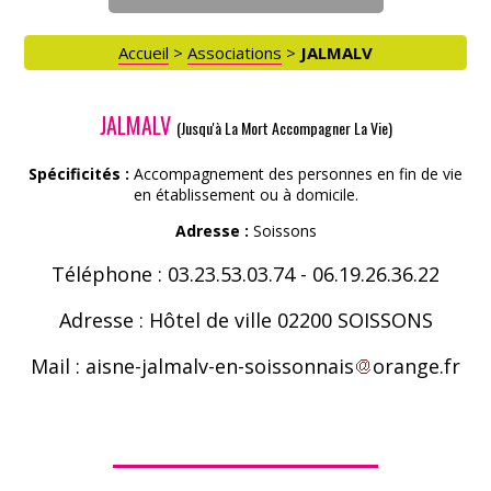
Accueil
>
Associations
>
JALMALV
ACCÈS PARTICULIERS
JALMALV
AIDE AUX AIDANTS
(Jusqu'à La Mort Accompagner La Vie)
Spécificités :
Accompagnement des personnes en fin de vie
en établissement ou à domicile.
ASSOCIATIONS
Adresse :
Soissons
ROMPRE LA SOLITUDE
Téléphone : 03.23.53.03.74 - 06.19.26.36.22
Adresse : Hôtel de ville 02200 SOISSONS
Mail : aisne-jalmalv-en-soissonnais
orange.fr