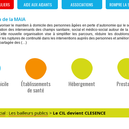
ULIERS
AIDE AUX AIDANTS
ASSOCIATIONS
ROMPRE LA 
 de la MAIA
favoriser le maintien à domicile des personnes âgées en perte d’autonomie qui le 
ulation des intervenants des champs sanitaire, social et médico-social autour de l
ette nouvelle organisation vise à simplifier les parcours, réduire les doublon
r les ruptures de continuité dans les interventions auprès des personnes et améliorer 
 partagée des (…)
icile
Établissements
Hébergement
Presta
de santé
cial
:
Les bailleurs publics
>
Le CIL devient CLESENCE