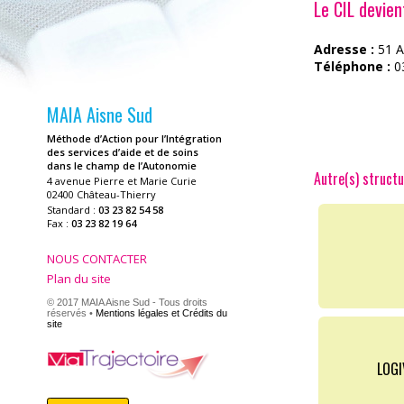
Le CIL devie
Adresse :
51 A
Téléphone :
03
MAIA Aisne Sud
Méthode d’Action pour l’Intégration
des services d’aide et de soins
dans le champ de l’Autonomie
Autre(s) structu
4 avenue Pierre et Marie Curie
02400 Château-Thierry
Standard :
03 23 82 54 58
Fax :
03 23 82 19 64
NOUS CONTACTER
Plan du site
© 2017 MAIA Aisne Sud - Tous droits
réservés •
Mentions légales et Crédits du
site
LOGI