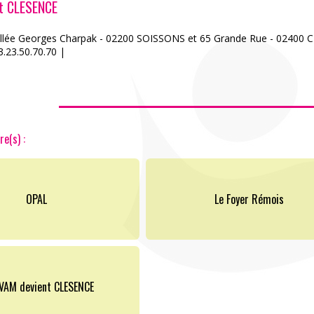
nt CLESENCE
llée Georges Charpak - 02200 SOISSONS et 65 Grande Rue - 02400
.23.50.70.70 |
ACCÈS PARTICULIERS
re(s) :
AIDE AUX AIDANTS
OPAL
Le Foyer Rémois
ASSOCIATIONS
ROMPRE LA SOLITUDE
VAM devient CLESENCE