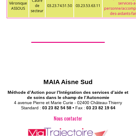
Cadre
Véronique
services-a-
de
03.23.74.51.50
03.23.53.63.11
ASSOUS
personne/accomp
secteur
des-aidants-fam
MAIA Aisne Sud
Méthode d’Action pour l’Intégration des services d’aide et
de soins dans le champ de l’Autonomie
4 avenue Pierre et Marie Curie - 02400 Château-Thierry
Standard :
03 23 82 54 58
• Fax :
03 23 82 19 64
Nous contacter