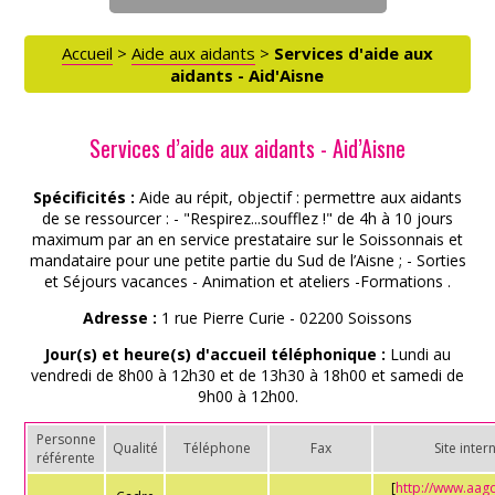
Accueil
>
Aide aux aidants
>
Services d'aide aux
aidants - Aid'Aisne
Services d’aide aux aidants - Aid’Aisne
ACCÈS PARTICULIERS
Spécificités :
Aide au répit, objectif : permettre aux aidants
AIDE AUX AIDANTS
de se ressourcer : - "Respirez...soufflez !" de 4h à 10 jours
maximum par an en service prestataire sur le Soissonnais et
mandataire pour une petite partie du Sud de l’Aisne ; - Sorties
et Séjours vacances - Animation et ateliers -Formations .
ASSOCIATIONS
Adresse :
1 rue Pierre Curie - 02200 Soissons
Jour(s) et heure(s) d'accueil téléphonique :
Lundi au
ROMPRE LA SOLITUDE
vendredi de 8h00 à 12h30 et de 13h30 à 18h00 et samedi de
9h00 à 12h00.
Personne
Qualité
Téléphone
Fax
Site inter
référente
[
http://www.aagd