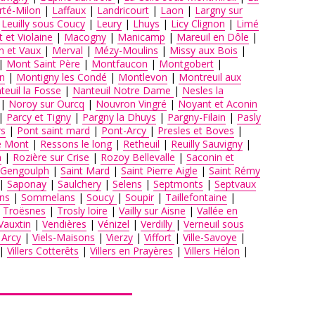
rté-Milon
|
Laffaux
|
Landricourt
|
Laon
|
Largny sur
|
Leuilly sous Coucy
|
Leury
|
Lhuys
|
Licy Clignon
|
Limé
 et Violaine
|
Macogny
|
Manicamp
|
Mareuil en Dôle
|
n et Vaux
|
Merval
|
Mézy-Moulins
|
Missy aux Bois
|
|
Mont Saint Père
|
Montfaucon
|
Montgobert
|
n
|
Montigny les Condé
|
Montlevon
|
Montreuil aux
teuil la Fosse
|
Nanteuil Notre Dame
|
Nesles la
|
Noroy sur Ourcq
|
Nouvron Vingré
|
Noyant et Aconin
|
Parcy et Tigny
|
Pargny la Dhuys
|
Pargny-Filain
|
Pasly
s
|
Pont saint mard
|
Pont-Arcy
|
Presles et Boves
|
e Mont
|
Ressons le long
|
Retheuil
|
Reuilly Sauvigny
|
n
|
Rozière sur Crise
|
Rozoy Bellevalle
|
Saconin et
 Gengoulph
|
Saint Mard
|
Saint Pierre Aigle
|
Saint Rémy
|
Saponay
|
Saulchery
|
Selens
|
Septmonts
|
Septvaux
ns
|
Sommelans
|
Soucy
|
Soupir
|
Taillefontaine
|
|
Troësnes
|
Trosly loire
|
Vailly sur Aisne
|
Vallée en
Vauxtin
|
Vendières
|
Vénizel
|
Verdilly
|
Verneuil sous
 Arcy
|
Viels-Maisons
|
Vierzy
|
Viffort
|
Ville-Savoye
|
|
Villers Cotterêts
|
Villers en Prayères
|
Villers Hélon
|