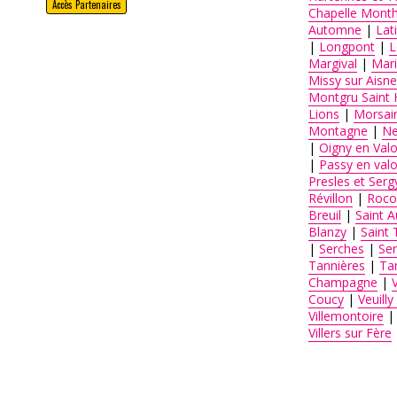
Accès Partenaires
Chapelle Mont
Automne
|
Lati
|
Longpont
|
L
Margival
|
Mari
Missy sur Aisne
Montgru Saint H
Lions
|
Morsai
Montagne
|
Ne
|
Oigny en Valo
|
Passy en valo
Presles et Serg
Révillon
|
Rocou
Breuil
|
Saint A
Blanzy
|
Saint 
|
Serches
|
Se
Tannières
|
Tar
Champagne
|
Coucy
|
Veuilly
Villemontoire
Villers sur Fère