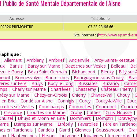
t Public de Santé Mentale Départementale de l’Aisne
Adresse
Téléphone
02320 PREMONTRE
03 23 23 66 66
Site Internet : [
http://www.epsmd-aisn
raphique :
|
Allemant
|
Ambleny
|
Ambrief
|
Ancienville
|
Arcy-Sainte-Restitue
ux
|
Barisis
|
Barzy sur Marne
|
Bazoches sur Vesles
|
Belleau
|
Bel
zu le Guéry
|
Bézu Saint Germain
|
Bichancourt
|
Bieuxy
|
Billy sur 
nneil
|
Bonnesvalyn
|
Bouresches
|
Bourguignon sous Coucy
|
Brai
ères sur Fère
|
Bruys
|
Bucy le Long
|
Bussiares
|
Buzancy
|
Camel
mps
|
Charly sur Marne
|
Chartèves
|
Chassemy
|
Château-Thierry
hézy sur Marne
|
Chézy-en-Orxois
|
Chierry
|
Chivres-Val
|
Chouy
|
C
 en Brie
|
Condé sur Aisne
|
Connigis
|
Corcy
|
Coucy-la-Ville
|
Couc
rcelles sur Vesles
|
Courchamps
|
Courmelles
|
Courmont
|
Courte
|
Crézancy
|
Crouttes sur Marne
|
Crouy
|
Cuffies
|
Cuiry-Housse
|
Dhuizel
|
Dhuys-et-Morin-en-Brie
|
Dommiers
|
Domptin
|
Dravegny
arne
|
Etampes sur Marne
|
Etrépilly
|
Faverolles
|
Fère en Tardenoi
nes en Tardenois
|
Gandelu
|
Gland
|
Glennes
|
Goussancourt
|
Gra
aux
|
Hautevesnes
|
Hirson
|
Jaulgonne
|
Jouaignes
|
Jumencourt
|