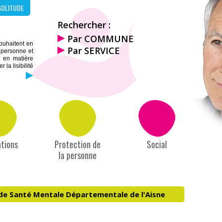
SOLITUDE
Rechercher :
Par COMMUNE
souhaitent en
Par SERVICE
a personne et
s en matière
la lisibilité
tions
Protection de
Social
la personne
 de Santé Mentale Départementale de l'Aisne