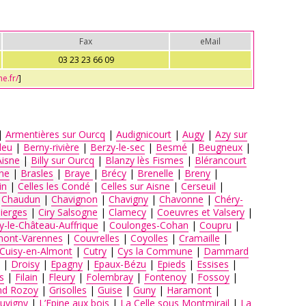
Fax
eMail
03 23 23 66 09
e.fr/
]
|
Armentières sur Ourcq
|
Audignicourt
|
Augy
|
Azy sur
leu
|
Berny-rivière
|
Berzy-le-sec
|
Besmé
|
Beugneux
|
Aisne
|
Billy sur Ourcq
|
Blanzy lès Fismes
|
Blérancourt
ne
|
Brasles
|
Braye
|
Brécy
|
Brenelle
|
Breny
|
in
|
Celles les Condé
|
Celles sur Aisne
|
Cerseuil
|
|
Chaudun
|
Chavignon
|
Chavigny
|
Chavonne
|
Chéry-
ierges
|
Ciry Salsogne
|
Clamecy
|
Coeuvres et Valsery
|
y-le-Château-Auffrique
|
Coulonges-Cohan
|
Coupru
|
mont-Varennes
|
Couvrelles
|
Coyolles
|
Cramaille
|
Cuisy-en-Almont
|
Cutry
|
Cys la Commune
|
Dammard
|
Droisy
|
Epagny
|
Epaux-Bézu
|
Epieds
|
Essises
|
s
|
Filain
|
Fleury
|
Folembray
|
Fontenoy
|
Fossoy
|
nd Rozoy
|
Grisolles
|
Guise
|
Guny
|
Haramont
|
Juvigny
|
L’Epine aux bois
|
La Celle sous Montmirail
|
La