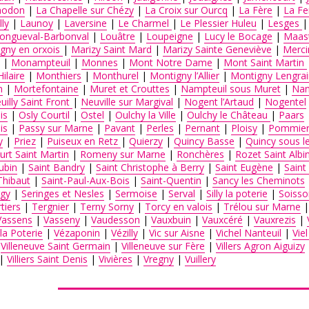
ACCÈS PARTICULIERS
hodon
|
La Chapelle sur Chézy
|
La Croix sur Ourcq
|
La Fère
|
La Fe
lly
|
Launoy
|
Laversine
|
Le Charmel
|
Le Plessier Huleu
|
Lesges
ongueval-Barbonval
|
Louâtre
|
Loupeigne
|
Lucy le Bocage
|
Maast
AIDE AUX AIDANTS
gny en orxois
|
Marizy Saint Mard
|
Marizy Sainte Geneviève
|
Merci
|
Monampteuil
|
Monnes
|
Mont Notre Dame
|
Mont Saint Martin
ilaire
|
Monthiers
|
Monthurel
|
Montigny l’Allier
|
Montigny Lengrai
ASSOCIATIONS
n
|
Mortefontaine
|
Muret et Crouttes
|
Nampteuil sous Muret
|
Nan
uilly Saint Front
|
Neuville sur Margival
|
Nogent l’Artaud
|
Nogentel
is
|
Osly Courtil
|
Ostel
|
Oulchy la Ville
|
Oulchy le Château
|
Paars
ROMPRE LA SOLITUDE
is
|
Passy sur Marne
|
Pavant
|
Perles
|
Pernant
|
Ploisy
|
Pommier
y
|
Priez
|
Puiseux en Retz
|
Quierzy
|
Quincy Basse
|
Quincy sous l
rt Saint Martin
|
Romeny sur Marne
|
Ronchères
|
Rozet Saint Albi
ubin
|
Saint Bandry
|
Saint Christophe à Berry
|
Saint Eugène
|
Saint
Thibaut
|
Saint-Paul-Aux-Bois
|
Saint-Quentin
|
Sancy les Cheminots
rgy
|
Seringes et Nesles
|
Sermoise
|
Serval
|
Silly la poterie
|
Soisso
tiers
|
Tergnier
|
Terny Sorny
|
Torcy en valois
|
Trélou sur Marne
Vassens
|
Vasseny
|
Vaudesson
|
Vauxbuin
|
Vauxcéré
|
Vauxrezis
|
 la Poterie
|
Vézaponin
|
Vézilly
|
Vic sur Aisne
|
Vichel Nanteuil
|
Viel
|
Villeneuve Saint Germain
|
Villeneuve sur Fère
|
Villers Agron Aiguizy
|
Villiers Saint Denis
|
Vivières
|
Vregny
|
Vuillery