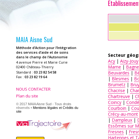
Etablissemen
MAIA Aisne Sud
Méthode d’Action pour l’Intégration
des services d’aide et de soins
Secteur géog
dans le champ de l’Autonomie
Acy
|
Aizy-Jouy
4 avenue Pierre et Marie Curie
Marne
|
Bagne
02400 Château-Thierry
Beuvardes
|
Bé
Standard :
03 23 82 54 58
Fax :
03 23 82 19 64
|
Blesmes
|
Bo
Brumetz
|
Bruy
NOUS CONTACTER
Chacrise
|
Cha
Plan du site
Chartreuve
|
C
Coincy
|
Condé
© 2017 MAIA Aisne Sud - Tous droits
Courboin
|
Cou
réservés •
Mentions légales et Crédits du
site
Crécy-au-mont
|
Dampleux
|
Essômes sur M
Fresnes
|
Fres
Hartennes et T