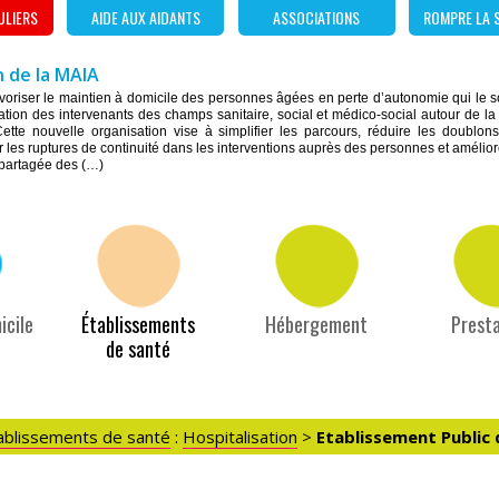
ULIERS
AIDE AUX AIDANTS
ASSOCIATIONS
ROMPRE LA 
 de la MAIA
favoriser le maintien à domicile des personnes âgées en perte d’autonomie qui le 
ulation des intervenants des champs sanitaire, social et médico-social autour de l
ette nouvelle organisation vise à simplifier les parcours, réduire les doublon
r les ruptures de continuité dans les interventions auprès des personnes et améliorer 
 partagée des (…)
icile
Établissements
Hébergement
Presta
de santé
ablissements de santé
:
Hospitalisation
>
Etablissement Public