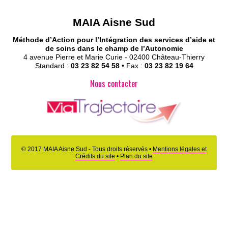
MAIA Aisne Sud
Méthode d’Action pour l’Intégration des services d’aide et
de soins dans le champ de l’Autonomie
4 avenue Pierre et Marie Curie - 02400 Château-Thierry
Standard :
03 23 82 54 58
• Fax :
03 23 82 19 64
Nous contacter
© 2017 MAIA Aisne Sud - Tous droits réservés •
Mentions légales et
Accès Partenaires
Crédits du site
•
Plan du site