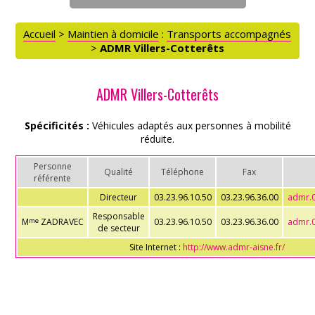
Accueil
>
Maintien à domicile
:
Transports accompagnés
>
ADMR Villers-Cotterêts
ADMR Villers-Cotterêts
Spécificités :
Véhicules adaptés aux personnes à mobilité
réduite.
Personne
Qualité
Téléphone
Fax
référente
Directeur
03.23.96.10.50
03.23.96.36.00
admr.
Responsable
M
ZADRAVEC
03.23.96.10.50
03.23.96.36.00
admr.
me
de secteur
Site Internet :
http://www.admr-aisne.fr/