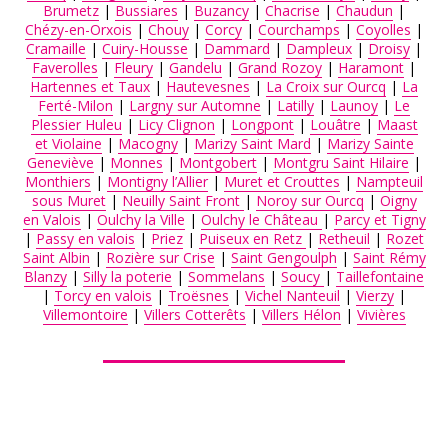
Brumetz
|
Bussiares
|
Buzancy
|
Chacrise
|
Chaudun
|
Chézy-en-Orxois
|
Chouy
|
Corcy
|
Courchamps
|
Coyolles
|
Cramaille
|
Cuiry-Housse
|
Dammard
|
Dampleux
|
Droisy
|
Faverolles
|
Fleury
|
Gandelu
|
Grand Rozoy
|
Haramont
|
Hartennes et Taux
|
Hautevesnes
|
La Croix sur Ourcq
|
La
Ferté-Milon
|
Largny sur Automne
|
Latilly
|
Launoy
|
Le
Plessier Huleu
|
Licy Clignon
|
Longpont
|
Louâtre
|
Maast
et Violaine
|
Macogny
|
Marizy Saint Mard
|
Marizy Sainte
Geneviève
|
Monnes
|
Montgobert
|
Montgru Saint Hilaire
|
Monthiers
|
Montigny l’Allier
|
Muret et Crouttes
|
Nampteuil
sous Muret
|
Neuilly Saint Front
|
Noroy sur Ourcq
|
Oigny
en Valois
|
Oulchy la Ville
|
Oulchy le Château
|
Parcy et Tigny
|
Passy en valois
|
Priez
|
Puiseux en Retz
|
Retheuil
|
Rozet
Saint Albin
|
Rozière sur Crise
|
Saint Gengoulph
|
Saint Rémy
Blanzy
|
Silly la poterie
|
Sommelans
|
Soucy
|
Taillefontaine
|
Torcy en valois
|
Troësnes
|
Vichel Nanteuil
|
Vierzy
|
Villemontoire
|
Villers Cotterêts
|
Villers Hélon
|
Vivières