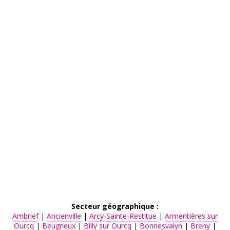
ACCÈS PARTICULIERS
AIDE AUX AIDANTS
ASSOCIATIONS
ROMPRE LA SOLITUDE
Secteur géographique :
Ambrief
|
Ancienville
|
Arcy-Sainte-Restitue
|
Armentières sur
Ourcq
|
Beugneux
|
Billy sur Ourcq
|
Bonnesvalyn
|
Breny
|