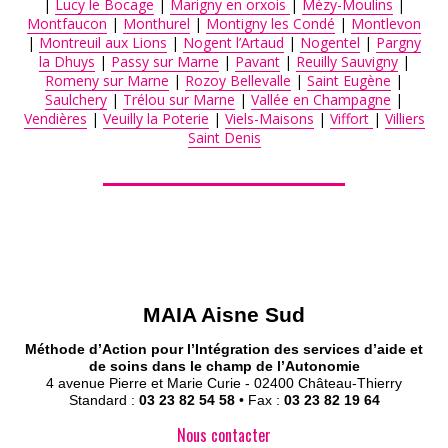
|
Lucy le Bocage
|
Marigny en orxois
|
Mézy-Moulins
|
Montfaucon
|
Monthurel
|
Montigny les Condé
|
Montlevon
|
Montreuil aux Lions
|
Nogent l’Artaud
|
Nogentel
|
Pargny
la Dhuys
|
Passy sur Marne
|
Pavant
|
Reuilly Sauvigny
|
Romeny sur Marne
|
Rozoy Bellevalle
|
Saint Eugène
|
Saulchery
|
Trélou sur Marne
|
Vallée en Champagne
|
Vendières
|
Veuilly la Poterie
|
Viels-Maisons
|
Viffort
|
Villiers
Saint Denis
MAIA Aisne Sud
Méthode d’Action pour l’Intégration des services d’aide et
de soins dans le champ de l’Autonomie
4 avenue Pierre et Marie Curie - 02400 Château-Thierry
Standard :
03 23 82 54 58
• Fax :
03 23 82 19 64
Nous contacter