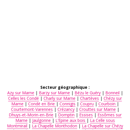
AIDE AUX AIDANTS
ASSOCIATIONS
ROMPRE LA SOLITUDE
Secteur géographique :
Azy sur Marne
|
Barzy sur Marne
|
Bézu le Guéry
|
Bonneil
|
Celles les Condé
|
Charly sur Marne
|
Chartèves
|
Chézy sur
Marne
|
Condé en Brie
|
Connigis
|
Coupru
|
Courboin
|
Courtemont-Varennes
|
Crézancy
|
Crouttes sur Marne
|
Dhuys-et-Morin-en-Brie
|
Domptin
|
Essises
|
Essômes sur
Marne
|
Jaulgonne
|
L’Epine aux bois
|
La Celle sous
Montmirail
|
La Chapelle Monthodon
|
La Chapelle sur Chézy