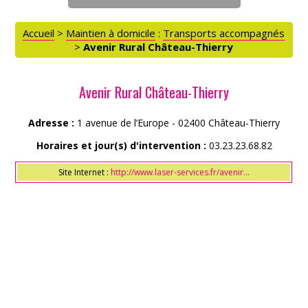
Accueil
>
Maintien à domicile
:
Transports accompagnés
>
Avenir Rural Château-Thierry
Avenir Rural Château-Thierry
Adresse :
1 avenue de l’Europe - 02400 Château-Thierry
Horaires et jour(s) d'intervention :
03.23.23.68.82
Site Internet :
http://www.laser-services.fr/avenir...
ACCÈS PARTICULIERS