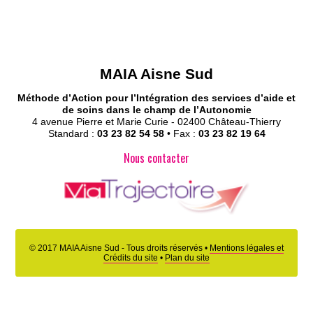
MAIA Aisne Sud
Méthode d’Action pour l’Intégration des services d’aide et
de soins dans le champ de l’Autonomie
4 avenue Pierre et Marie Curie - 02400 Château-Thierry
Standard :
03 23 82 54 58
• Fax :
03 23 82 19 64
Nous contacter
© 2017 MAIA Aisne Sud - Tous droits réservés •
Mentions légales et
Accès Partenaires
Crédits du site
•
Plan du site