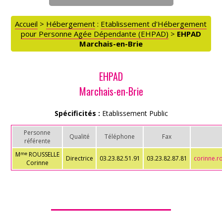
Accueil
>
Hébergement
:
Etablissement d'Hébergement
ACCÈS PARTICULIERS
pour Personne Agée Dépendante (EHPAD)
>
EHPAD
Marchais-en-Brie
AIDE AUX AIDANTS
EHPAD
ASSOCIATIONS
Marchais-en-Brie
Spécificités :
Etablissement Public
ROMPRE LA SOLITUDE
Personne
Qualité
Téléphone
Fax
référente
M
ROUSSELLE
me
Directrice
03.23.82.51.91
03.23.82.87.81
corinne.r
Corinne