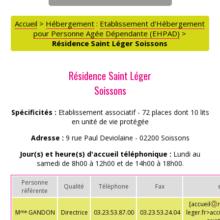
Accueil
>
Hébergement
:
Etablissement d'Hébergement
pour Personne Agée Dépendante (EHPAD)
>
Résidence Saint Léger Soissons
ACCÈS PARTICULIERS
Résidence Saint Léger
Soissons
AIDE AUX AIDANTS
Spécificités :
Etablissement associatif - 72 places dont 10 lits
en unité de vie protégée
ASSOCIATIONS
Adresse :
9 rue Paul Deviolaine - 02200 Soissons
Jour(s) et heure(s) d'accueil téléphonique :
Lundi au
ROMPRE LA SOLITUDE
samedi de 8h00 à 12h00 et de 14h00 à 18h00.
Personne
Qualité
Téléphone
Fax
référente
[accueil
M
GANDON
Directrice
03.23.53.87.00
03.23.53.24.04
leger.fr>acc
me