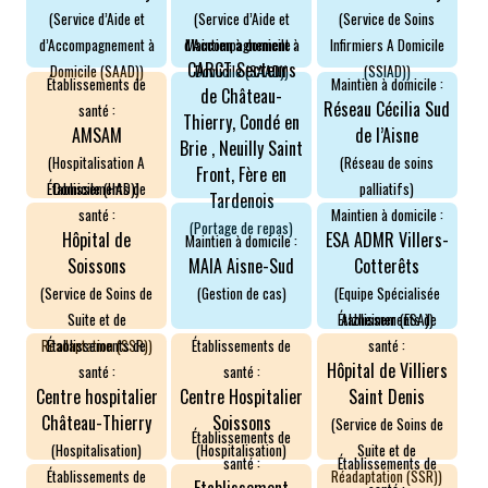
ASSOCIATIONS
(Service d’Aide et
(Service d’Aide et
(Service de Soins
d’Accompagnement à
d’Accompagnement à
Infirmiers A Domicile
Maintien à domicile :
ROMPRE LA SOLITUDE
CARCT Secteurs
Domicile (SAAD))
Domicile (SAAD))
(SSIAD))
Établissements de
Maintien à domicile :
de Château-
Réseau Cécilia Sud
santé :
Thierry, Condé en
AMSAM
de l’Aisne
Brie , Neuilly Saint
(Hospitalisation A
(Réseau de soins
Front, Fère en
Domicile (HAD))
palliatifs)
Établissements de
Tardenois
santé :
Maintien à domicile :
(Portage de repas)
Hôpital de
ESA ADMR Villers-
Maintien à domicile :
Soissons
MAIA Aisne-Sud
Cotterêts
(Service de Soins de
(Gestion de cas)
(Equipe Spécialisée
Suite et de
Alzheimer (ESA))
Établissements de
Réadaptation (SSR))
Établissements de
Établissements de
santé :
Hôpital de Villiers
santé :
santé :
Centre hospitalier
Centre Hospitalier
Saint Denis
Château-Thierry
Soissons
(Service de Soins de
Établissements de
(Hospitalisation)
(Hospitalisation)
Suite et de
Établissements de
santé :
Réadaptation (SSR))
Établissements de