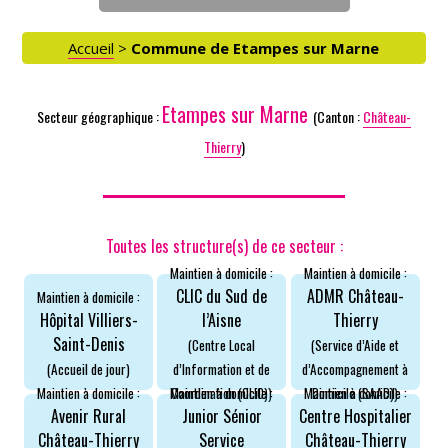
Accueil
>
Commune de Etampes sur Marne
Etampes sur Marne
Secteur géographique :
(Canton :
Château-
Thierry
)
Toutes les structure(s) de ce secteur :
Maintien à domicile :
Maintien à domicile :
CLIC du Sud de
ADMR Château-
Maintien à domicile :
ACCÈS PARTICULIERS
Hôpital Villiers-
l’Aisne
Thierry
Saint-Denis
(Centre Local
(Service d’Aide et
(Accueil de jour)
d’Information et de
d’Accompagnement à
AIDE AUX AIDANTS
Coordination (CLIC))
Domicile (SAAD))
Maintien à domicile :
Maintien à domicile :
Maintien à domicile :
Avenir Rural
Junior Sénior
Centre Hospitalier
Château-Thierry
Service
Château-Thierry