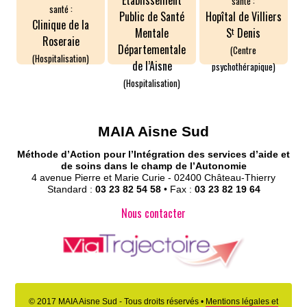
Etablissement
santé :
santé :
Hopîtal de Villiers
Public de Santé
Clinique de la
t
Mentale
S
Denis
Roseraie
Départementale
(Centre
(Hospitalisation)
de l’Aisne
psychothérapique)
(Hospitalisation)
MAIA Aisne Sud
Méthode d’Action pour l’Intégration des services d’aide et
de soins dans le champ de l’Autonomie
4 avenue Pierre et Marie Curie - 02400 Château-Thierry
Standard :
03 23 82 54 58
• Fax :
03 23 82 19 64
Nous contacter
© 2017 MAIA Aisne Sud - Tous droits réservés •
Mentions légales et