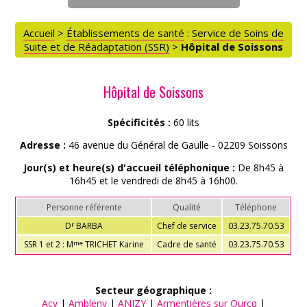
Accueil
>
Établissements de santé
:
Service de Soins de
Suite et de Réadaptation (SSR)
>
Hôpital de Soissons
Hôpital de Soissons
Spécificités :
60 lits
Adresse :
46 avenue du Général de Gaulle - 02209 Soissons
Jour(s) et heure(s) d'accueil téléphonique :
De 8h45 à
16h45 et le vendredi de 8h45 à 16h00.
Personne référente
Qualité
Téléphone
D
BARBA
Chef de service
03.23.75.70.53
r
SSR 1 et 2 : M
TRICHET Karine
Cadre de santé
03.23.75.70.53
me
Secteur géographique :
ACCÈS PARTICULIERS
Acy
|
Ambleny
|
ANIZY
|
Armentières sur Ourcq
|