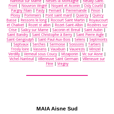
Nanteuil sur Marne
|
Nesles la Montagne
|
Neuilly-Saint-
Front
|
Nouvron Vingré
|
Noyant et Aconin
|
Osly Courtil
|
Pargny Filain
|
Pasly
|
Pernant
|
Pierremande
|
Pinon
|
Ploisy
|
Pommiers
|
Pont saint mard
|
Quierzy
|
Quincy
Basse
|
Ressons le long
|
Rocourt Saint Martin
|
Royaucourt
et Chailvet
|
Rozet st albin
|
Rozet-Saint-Albin
|
Rozières sur
Crise
|
Saâcy sur Marne
|
Saconin et Breuil
|
Saint Aubin
|
Saint Bandry
|
Saint Christophe à Berry
|
Saint Pierre Aigle
|
Saint-Gengoulph
|
Saint-Paul-Aux-Bois
|
Selens
|
Septmonts
|
Septvaux
|
Serches
|
Sermoise
|
Soissons
|
Tartiers
|
Trosly loire
|
Vassens
|
Vauxbuin
|
Vauxrezis
|
Vénizel
|
Verdilly
|
Verneuil sous Coucy
|
Vézaponin
|
Vic sur Aisne
|
Vichel-Nanteuil
|
Villeneuve Saint Germain
|
Villeneuve sur
Fère
|
Vregny
MAIA Aisne Sud