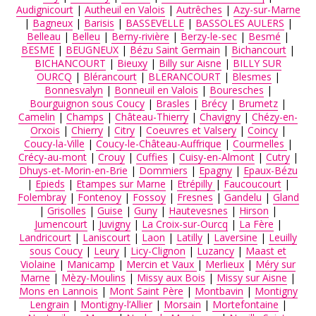
Audignicourt
|
Autheuil en Valois
|
Autrêches
|
Azy-sur-Marne
|
Bagneux
|
Barisis
|
BASSEVELLE
|
BASSOLES AULERS
|
AIDE AUX AIDANTS
Belleau
|
Belleu
|
Berny-rivière
|
Berzy-le-sec
|
Besmé
|
BESME
|
BEUGNEUX
|
Bézu Saint Germain
|
Bichancourt
|
BICHANCOURT
|
Bieuxy
|
Billy sur Aisne
|
BILLY SUR
OURCQ
|
Blérancourt
|
BLERANCOURT
|
Blesmes
|
ASSOCIATIONS
Bonnesvalyn
|
Bonneuil en Valois
|
Bouresches
|
Bourguignon sous Coucy
|
Brasles
|
Brécy
|
Brumetz
|
Camelin
|
Champs
|
Château-Thierry
|
Chavigny
|
Chézy-en-
ROMPRE LA SOLITUDE
Orxois
|
Chierry
|
Citry
|
Coeuvres et Valsery
|
Coincy
|
Coucy-la-Ville
|
Coucy-le-Château-Auffrique
|
Courmelles
|
Crécy-au-mont
|
Crouy
|
Cuffies
|
Cuisy-en-Almont
|
Cutry
|
Dhuys-et-Morin-en-Brie
|
Dommiers
|
Epagny
|
Epaux-Bézu
|
Epieds
|
Etampes sur Marne
|
Etrépilly
|
Faucoucourt
|
Folembray
|
Fontenoy
|
Fossoy
|
Fresnes
|
Gandelu
|
Gland
|
Grisolles
|
Guise
|
Guny
|
Hautevesnes
|
Hirson
|
Jumencourt
|
Juvigny
|
La Croix-sur-Ourcq
|
La Fère
|
Landricourt
|
Laniscourt
|
Laon
|
Latilly
|
Laversine
|
Leuilly
sous Coucy
|
Leury
|
Licy-Clignon
|
Luzancy
|
Maast et
Violaine
|
Manicamp
|
Mercin et Vaux
|
Merlieux
|
Méry sur
Marne
|
Mèzy-Moulins
|
Missy aux Bois
|
Missy sur Aisne
|
Mons en Lannois
|
Mont Saint Père
|
Montbavin
|
Montigny
Lengrain
|
Montigny-l’Allier
|
Morsain
|
Mortefontaine
|