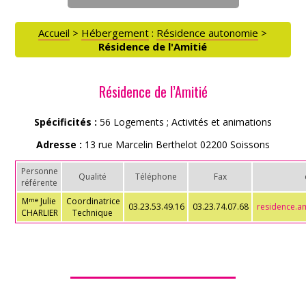
ACCÈS PARTICULIERS
Accueil
>
Hébergement
:
Résidence autonomie
>
Résidence de l'Amitié
AIDE AUX AIDANTS
Résidence de l’Amitié
ASSOCIATIONS
Spécificités :
56 Logements ; Activités et animations
Adresse :
13 rue Marcelin Berthelot 02200 Soissons
ROMPRE LA SOLITUDE
Personne
Qualité
Téléphone
Fax
référente
M
Julie
Coordinatrice
me
03.23.53.49.16
03.23.74.07.68
residence.am
CHARLIER
Technique