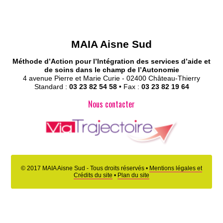
MAIA Aisne Sud
Méthode d’Action pour l’Intégration des services d’aide et
de soins dans le champ de l’Autonomie
4 avenue Pierre et Marie Curie - 02400 Château-Thierry
Standard :
03 23 82 54 58
• Fax :
03 23 82 19 64
Nous contacter
© 2017 MAIA Aisne Sud - Tous droits réservés •
Mentions légales et
Accès Partenaires
Crédits du site
•
Plan du site