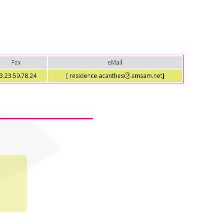
Fax
eMail
3.23.59.78.24
[ residence.acanthes
amsam.net]