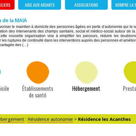
ULIERS
AIDE AUX AIDANTS
ASSOCIATIONS
ROMPRE LA 
 de la MAIA
favoriser le maintien à domicile des personnes âgées en perte d’autonomie qui le 
ulation des intervenants des champs sanitaire, social et médico-social autour de l
ette nouvelle organisation vise à simplifier les parcours, réduire les doublon
r les ruptures de continuité dans les interventions auprès des personnes et améliorer 
 partagée des (…)
icile
Établissements
Hébergement
Presta
de santé
bergement
:
Résidence autonomie
>
Résidence les Acanthes