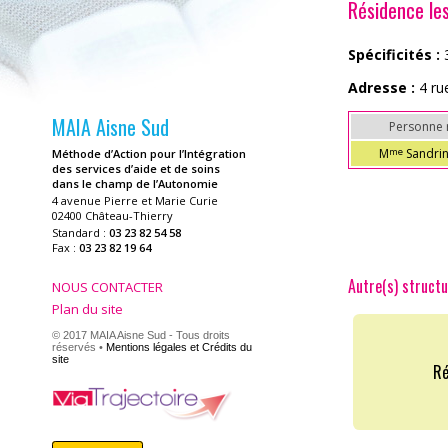
Résidence le
Spécificités :
3
Adresse :
4 ru
MAIA Aisne Sud
Personne 
M
Sandri
me
Méthode d’Action pour l’Intégration
des services d’aide et de soins
dans le champ de l’Autonomie
4 avenue Pierre et Marie Curie
02400 Château-Thierry
Standard :
03 23 82 54 58
Fax :
03 23 82 19 64
Autre(s) structu
NOUS CONTACTER
Plan du site
© 2017 MAIA Aisne Sud - Tous droits
réservés •
Mentions légales et Crédits du
site
Ré