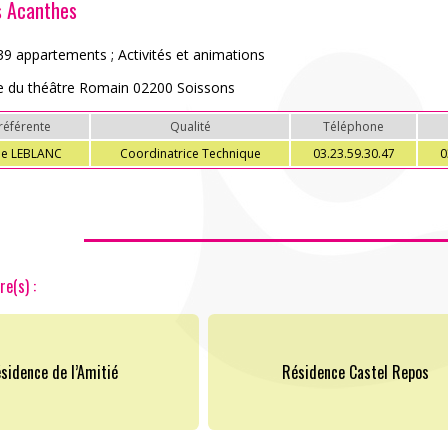
s Acanthes
9 appartements ; Activités et animations
e du théâtre Romain 02200 Soissons
référente
Qualité
Téléphone
ne LEBLANC
Coordinatrice Technique
03.23.59.30.47
0
ACCÈS PARTICULIERS
AIDE AUX AIDANTS
re(s) :
ASSOCIATIONS
ROMPRE LA SOLITUDE
sidence de l’Amitié
Résidence Castel Repos